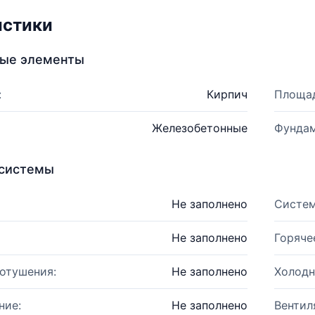
истики
ные элементы
:
Кирпич
Площад
Железобетонные
Фундам
системы
Не заполнено
Систем
Не заполнено
Горяче
отушения:
Не заполнено
Холодн
ние:
Не заполнено
Вентил