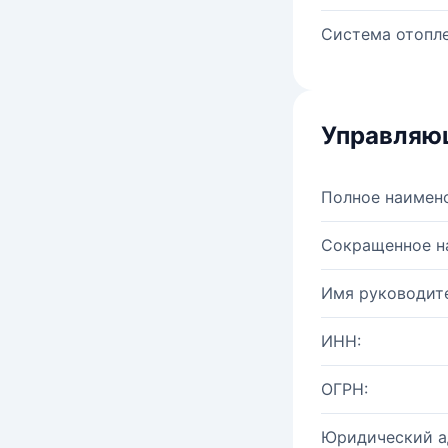
Система отопле
Управляю
Полное наимен
Сокращенное н
Имя руководите
ИНН:
ОГРН:
Юридический а