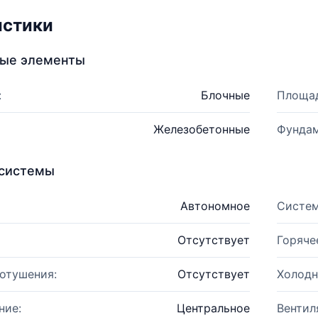
истики
ные элементы
:
Блочные
Площад
Железобетонные
Фундам
системы
Автономное
Систем
Отсутствует
Горяче
отушения:
Отсутствует
Холодн
ние:
Центральное
Вентил