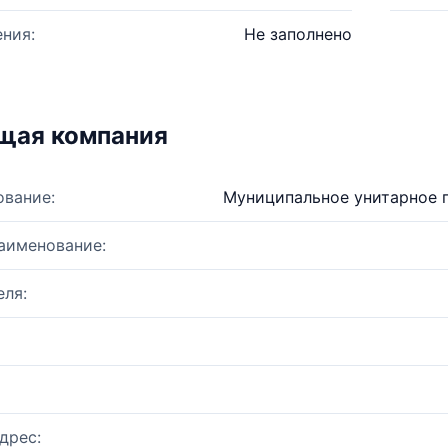
ния:
Не заполнено
щая компания
ование:
Муниципальное унитарное п
аименование:
ля:
дрес: