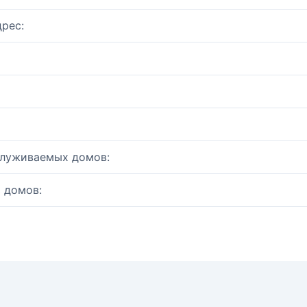
рес:
служиваемых домов:
 домов: