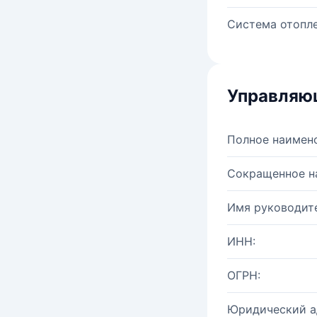
Система отопле
Управляю
Полное наимен
Сокращенное н
Имя руководите
ИНН:
ОГРН:
Юридический а