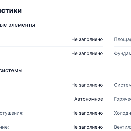
истики
ные элементы
:
Не заполнено
Площад
Не заполнено
Фундам
системы
Не заполнено
Систем
Автономное
Горяче
отушения:
Не заполнено
Холодн
ние:
Не заполнено
Вентил