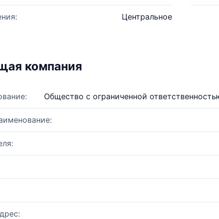
ния:
Центральное
щая компания
ование:
Общество с ограниченной ответственность
аименование:
ля:
дрес: