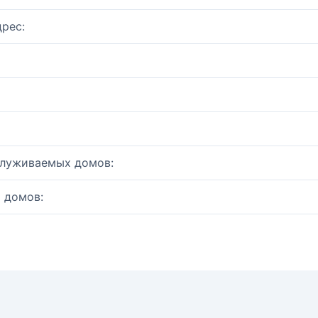
рес:
служиваемых домов:
 домов: