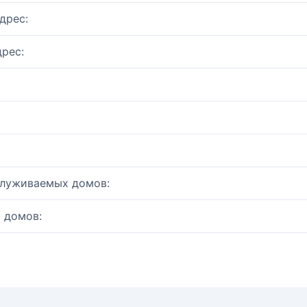
дрес:
рес:
служиваемых домов:
 домов: