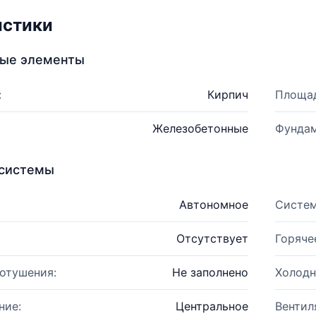
истики
ные элементы
:
Кирпич
Площад
Железобетонные
Фундам
системы
Автономное
Систем
Отсутствует
Горяче
отушения:
Не заполнено
Холодн
ние:
Центральное
Вентил