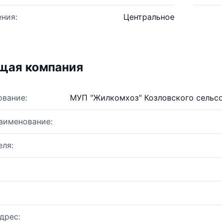
ния:
Центральное
щая компания
ование:
МУП "Жилкомхоз" Козловского сельс
аименование:
ля:
дрес: