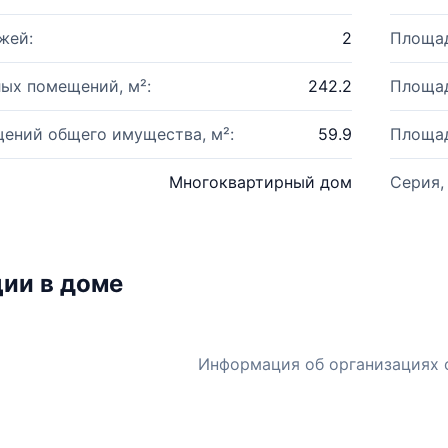
жей:
2
Площад
ых помещений, м²:
242.2
Площад
ений общего имущества, м²:
59.9
Площад
Многоквартирный дом
Серия,
ии в доме
Информация об организациях 