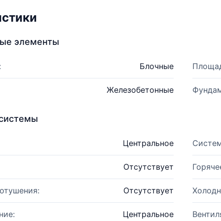
истики
ные элементы
:
Блочные
Площад
Железобетонные
Фундам
системы
Центральное
Систем
Отсутствует
Горяче
отушения:
Отсутствует
Холодн
ние:
Центральное
Вентил