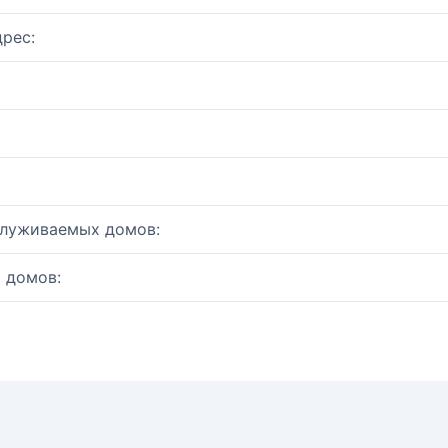
рес:
служиваемых домов:
 домов: