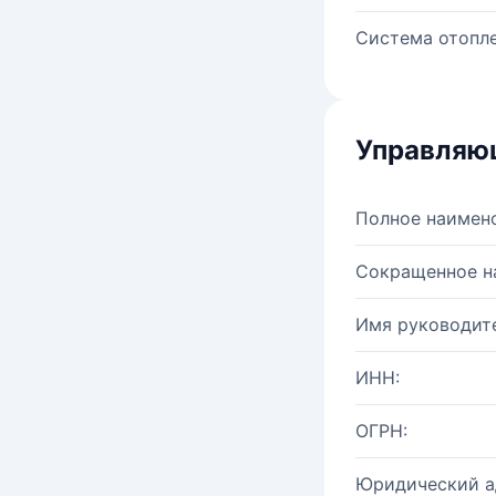
Система отопле
Управляю
Полное наимен
Сокращенное н
Имя руководите
ИНН:
ОГРН:
Юридический а