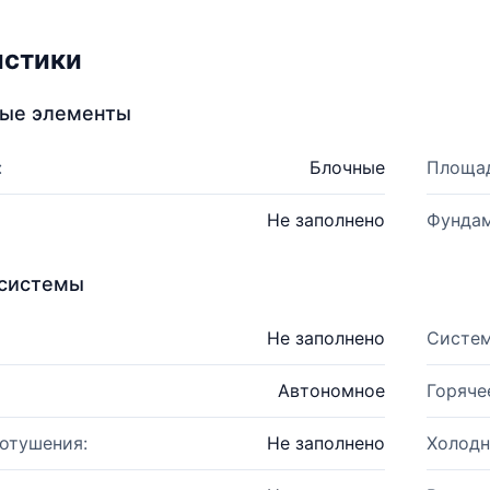
истики
ные элементы
:
Блочные
Площад
Не заполнено
Фундам
системы
Не заполнено
Систем
Автономное
Горяче
отушения:
Не заполнено
Холодн