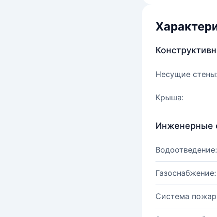
Характер
Конструктив
Несущие стены
Крыша:
Инженерные 
Водоотведение:
Газоснабжение:
Система пожар