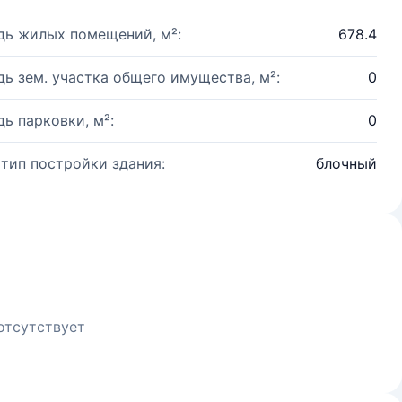
ь жилых помещений, м²:
678.4
ь зем. участка общего имущества, м²:
0
ь парковки, м²:
0
 тип постройки здания:
блочный
отсутствует