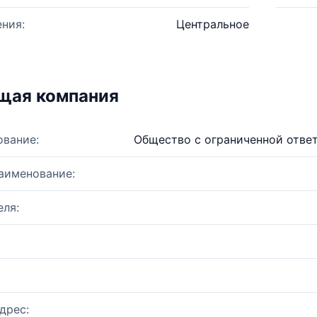
ния:
Центральное
щая компания
ование:
Общество с ограниченной отве
аименование:
ля:
дрес: