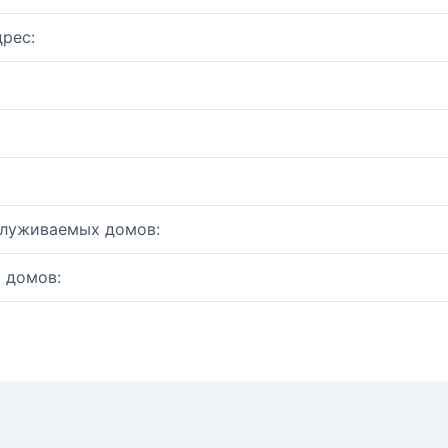
рес:
служиваемых домов:
 домов: