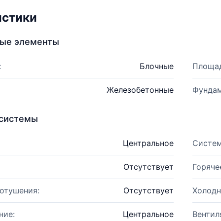
истики
ные элементы
:
Блочные
Площад
Железобетонные
Фундам
системы
Центральное
Систем
Отсутствует
Горяче
отушения:
Отсутствует
Холодн
ние:
Центральное
Вентил