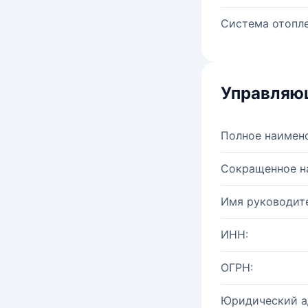
Система отопле
Управляю
Полное наимен
Сокращенное н
Имя руководите
ИНН:
ОГРН:
Юридический а