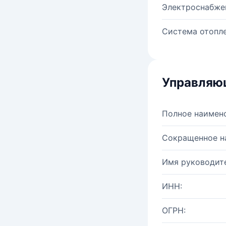
Электроснабже
Система отопле
Управляю
Полное наимен
Сокращенное н
Имя руководите
ИНН:
ОГРН: