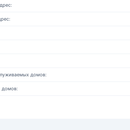
дрес:
рес:
служиваемых домов:
 домов: