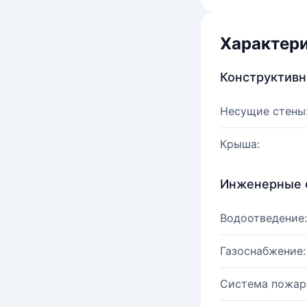
Характер
Конструктив
Несущие стены
Крыша:
Инженерные 
Водоотведение:
Газоснабжение:
Система пожар