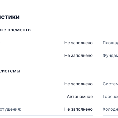
истики
ные элементы
:
Не заполнено
Площад
Не заполнено
Фундам
системы
Не заполнено
Систем
Автономное
Горяче
отушения:
Не заполнено
Холодн