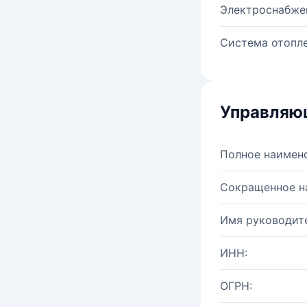
Электроснабже
Система отопле
Управляю
Полное наимен
Сокращенное н
Имя руководите
ИНН:
ОГРН: