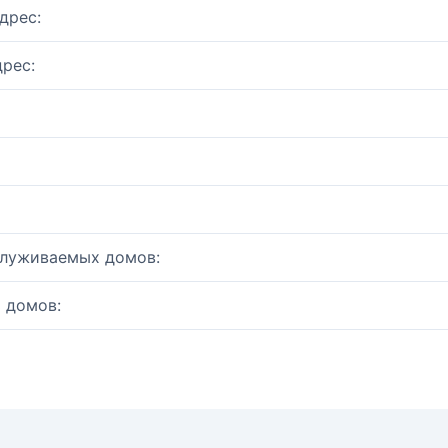
дрес:
рес:
служиваемых домов:
 домов: