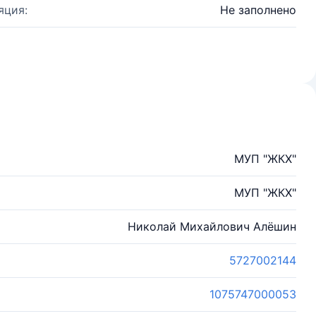
яция:
Не заполнено
МУП "ЖКХ"
МУП "ЖКХ"
Николай Михайлович Алёшин
5727002144
1075747000053