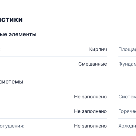
истики
ные элементы
:
Кирпич
Площад
Смешанные
Фундам
системы
Не заполнено
Систем
Не заполнено
Горяче
отушения:
Не заполнено
Холодн