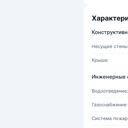
Характер
Конструктив
Несущие стены
Крыша:
Инженерные 
Водоотведение:
Газоснабжение:
Система пожар