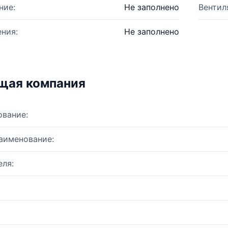
ние:
Не заполнено
Вентил
ния:
Не заполнено
щая компания
ование:
аименование:
ля: