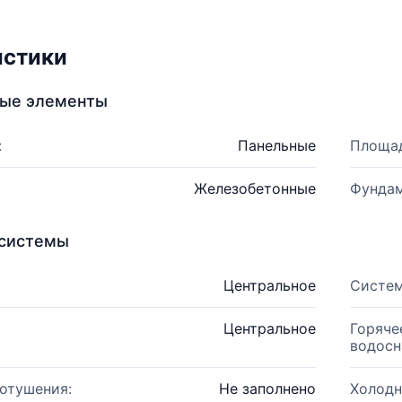
истики
ные элементы
:
Панельные
Площад
Железобетонные
Фундам
системы
Центральное
Систем
Центральное
Горяче
водосн
отушения:
Не заполнено
Холодн