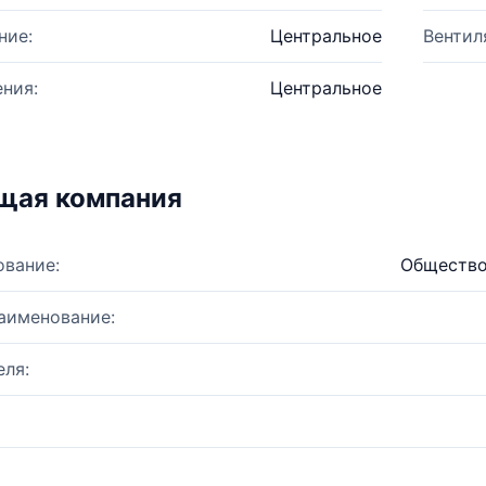
ние:
Центральное
Вентил
ния:
Центральное
щая компания
ование:
Общество
аименование:
ля: