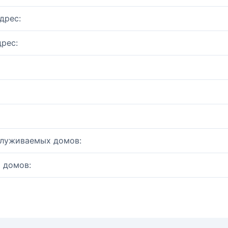
дрес:
рес:
служиваемых домов:
 домов: