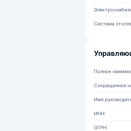
Электроснабже
Система отопле
Управляю
Полное наимен
Сокращенное н
Имя руководите
ИНН:
ОГРН: