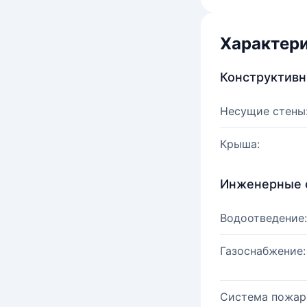
Характер
Конструктив
Несущие стены
Крыша:
Инженерные 
Водоотведение:
Газоснабжение:
Система пожар