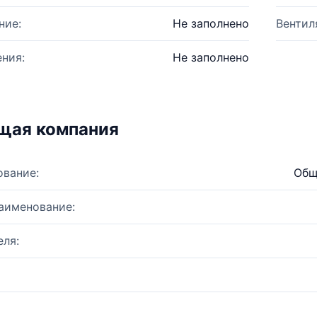
ние:
Не заполнено
Вентил
ния:
Не заполнено
щая компания
ование:
Общ
аименование:
ля: