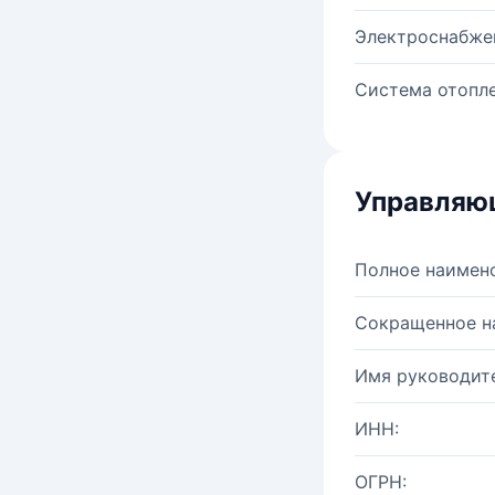
Электроснабже
Система отопле
Управляю
Полное наимен
Сокращенное н
Имя руководите
ИНН:
ОГРН: