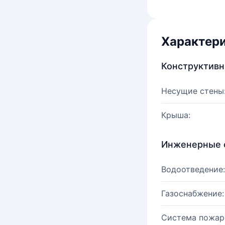
Характер
Конструктив
Несущие стены
Крыша:
Инженерные 
Водоотведение:
Газоснабжение:
Система пожар