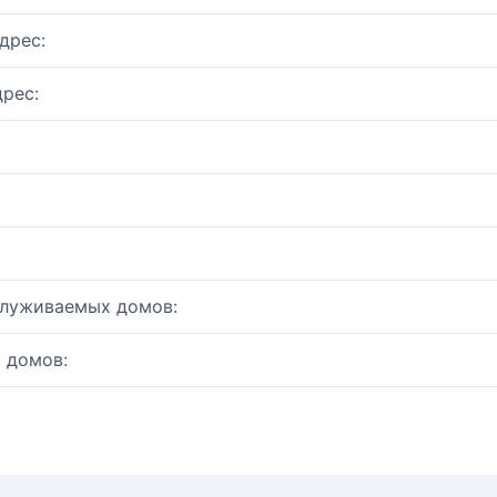
дрес:
рес:
служиваемых домов:
 домов: