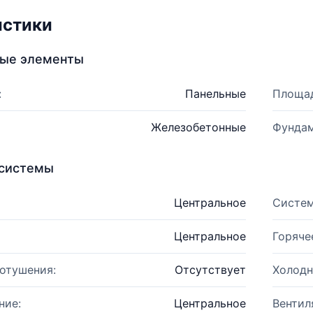
истики
ные элементы
:
Панельные
Площад
Железобетонные
Фундам
системы
Центральное
Систем
Центральное
Горяче
отушения:
Отсутствует
Холодн
ние:
Центральное
Вентил