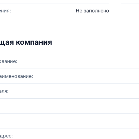
ния:
Не заполнено
щая компания
ование:
аименование:
ля:
дрес: