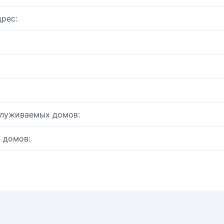
рес:
служиваемых домов:
 домов: