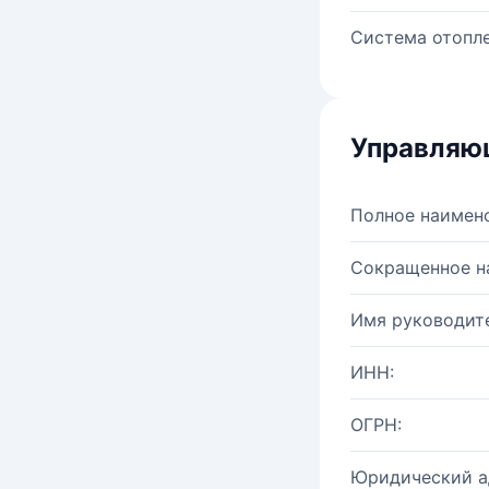
Система отопле
Управляю
Полное наимен
Сокращенное н
Имя руководите
ИНН:
ОГРН:
Юридический а