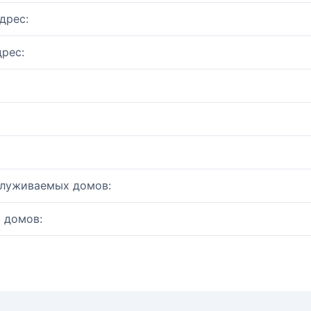
дрес:
рес:
служиваемых домов:
 домов: