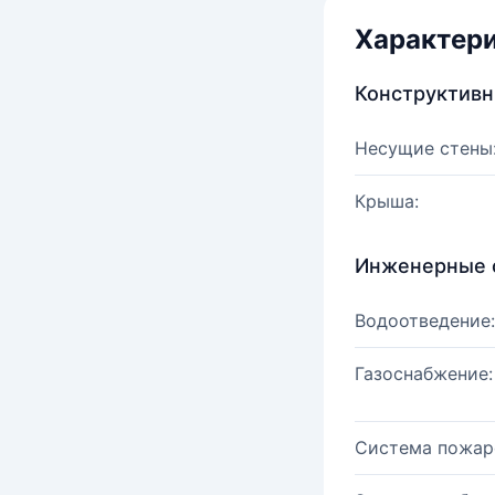
Характер
Конструктив
Несущие стены
Крыша:
Инженерные 
Водоотведение:
Газоснабжение:
Система пожар