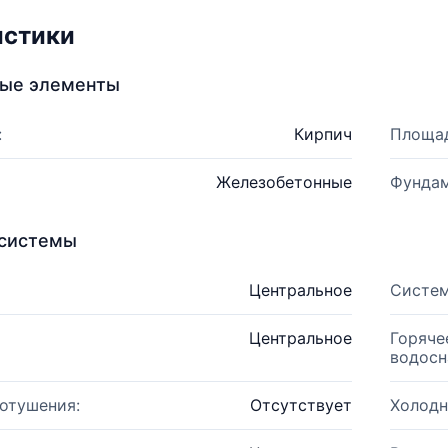
истики
ные элементы
:
Кирпич
Площад
Железобетонные
Фундам
системы
Центральное
Систем
Центральное
Горяче
водосн
отушения:
Отсутствует
Холодн