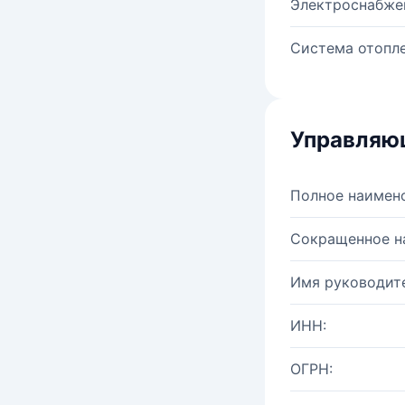
Электроснабже
Система отопле
Управляю
Полное наимен
Сокращенное н
Имя руководите
ИНН:
ОГРН: