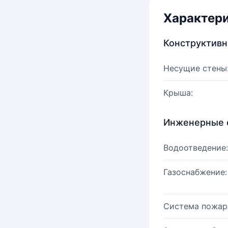
Характер
Конструктив
Несущие стены
Крыша:
Инженерные 
Водоотведение:
Газоснабжение:
Система пожар