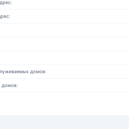
дрес:
рес:
служиваемых домов:
 домов: