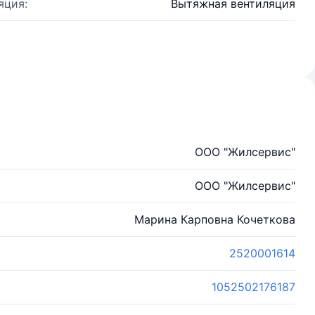
яция:
Вытяжная вентиляция
ООО "Жилсервис"
ООО "Жилсервис"
Марина Карповна Кочеткова
2520001614
1052502176187