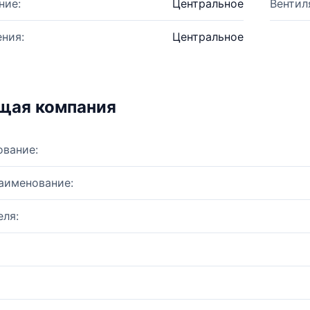
ние:
Центральное
Вентил
ния:
Центральное
щая компания
ование:
аименование:
ля: