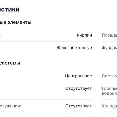
истики
ные элементы
:
Кирпич
Площад
Железобетонные
Фундам
системы
Центральное
Систем
Отсутствует
Горяче
водосн
отушения:
Отсутствует
Холодн