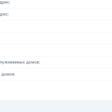
дрес:
рес:
служиваемых домов:
 домов: