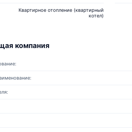
Квартирное отопление (квартирный
котел)
щая компания
ование:
аименование:
ля: