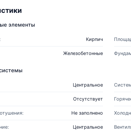
истики
ные элементы
:
Кирпич
Площад
Железобетонные
Фундам
системы
Центральное
Систем
Отсутствует
Горяче
отушения:
Не заполнено
Холодн
ние:
Центральное
Вентил