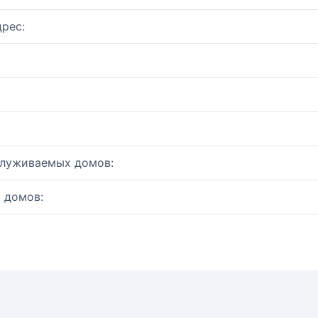
рес:
служиваемых домов:
 домов: