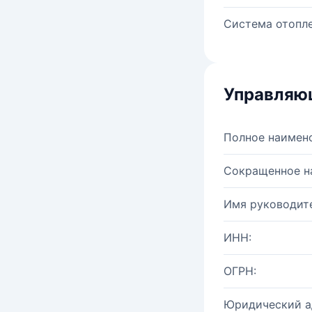
Система отопле
Управляю
Полное наимен
Сокращенное н
Имя руководите
ИНН:
ОГРН:
Юридический а