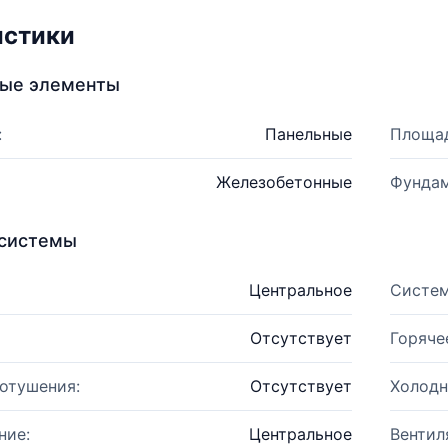
истики
ные элементы
:
Панельные
Площад
Железобетонные
Фундам
системы
Центральное
Систем
Отсутствует
Горяче
отушения:
Отсутствует
Холодн
ние:
Центральное
Вентил