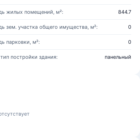
ь жилых помещений, м²:
844.7
ь зем. участка общего имущества, м²:
0
ь парковки, м²:
0
 тип постройки здания:
панельный
отсутствует