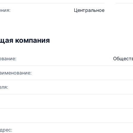
ния:
Центральное
щая компания
ование:
Обществ
аименование:
ля:
дрес: