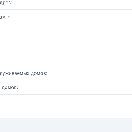
дрес:
рес:
служиваемых домов:
 домов: