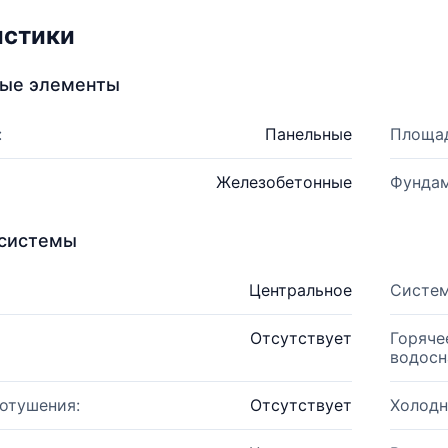
истики
ные элементы
:
Панельные
Площад
Железобетонные
Фундам
системы
Центральное
Систем
Отсутствует
Горяче
водосн
отушения:
Отсутствует
Холодн