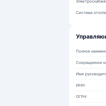
Электроснабже
Система отопле
Управляю
Полное наимен
Сокращенное н
Имя руководите
ИНН:
ОГРН: