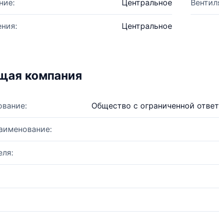
ние:
Центральное
Вентил
ния:
Центральное
щая компания
ование:
Общество с ограниченной отве
аименование:
ля: