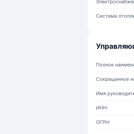
Электроснабже
Система отопле
Управляю
Полное наимен
Сокращенное н
Имя руководите
ИНН:
ОГРН: