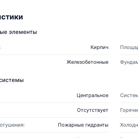
истики
ные элементы
:
Кирпич
Площад
Железобетонные
Фундам
системы
Центральное
Систем
Отсутствует
Горяче
отушения:
Пожарные гидранты
Холодн