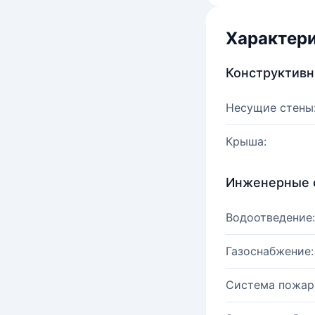
Характер
Конструктив
Несущие стены
Крыша:
Инженерные 
Водоотведение:
Газоснабжение:
Система пожар