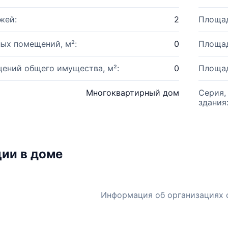
жей:
2
Площад
ых помещений, м²:
0
Площад
ений общего имущества, м²:
0
Площад
Многоквартирный дом
Серия,
здания
ии в доме
Информация об организациях 