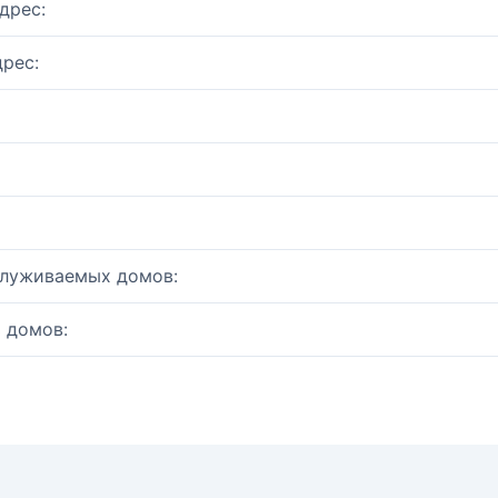
дрес:
рес:
служиваемых домов:
 домов: