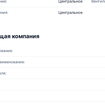
ние:
Центральное
Вентил
ния:
Центральное
щая компания
ование:
аименование:
ля: