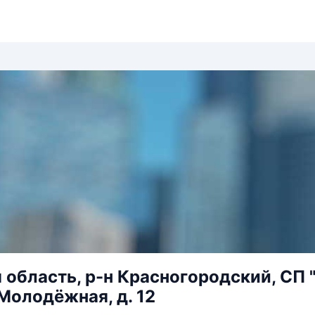
 область, р-н Красногородский, СП "
 Молодёжная, д. 12