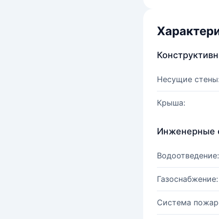
Характер
Конструктив
Несущие стены
Крыша:
Инженерные 
Водоотведение:
Газоснабжение:
Система пожар