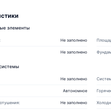
истики
ные элементы
:
Не заполнено
Площад
Не заполнено
Фундам
системы
Не заполнено
Систем
Автономное
Горяче
отушения:
Не заполнено
Холодн