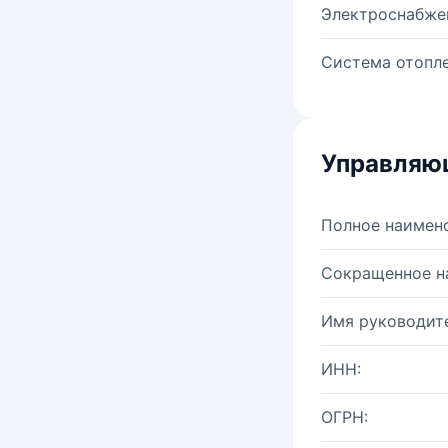
Электроснабже
Система отопле
Управляю
Полное наимен
Сокращенное н
Имя руководите
ИНН:
ОГРН: