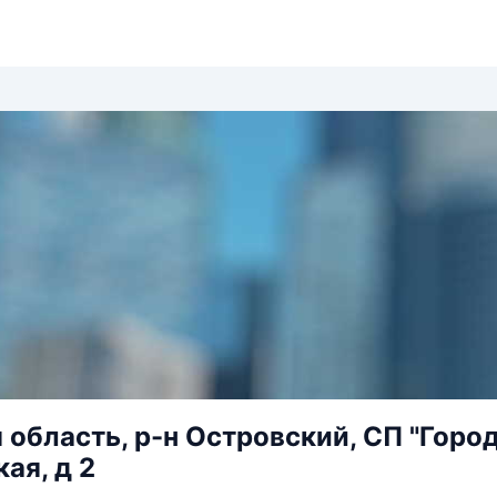
 область, р-н Островский, СП "Горо
ая, д 2