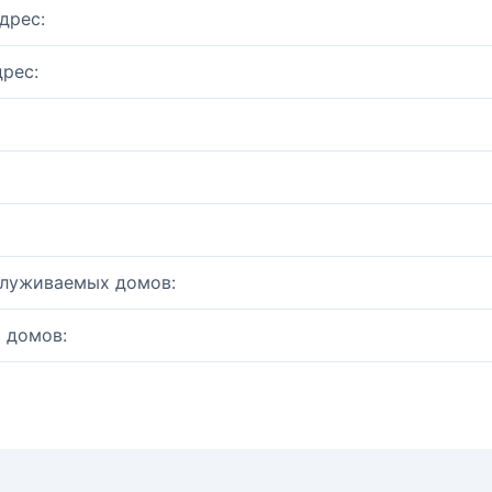
дрес:
рес:
служиваемых домов:
 домов: