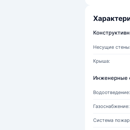
Характер
Конструктив
Несущие стены
Крыша:
Инженерные 
Водоотведение:
Газоснабжение:
Система пожар