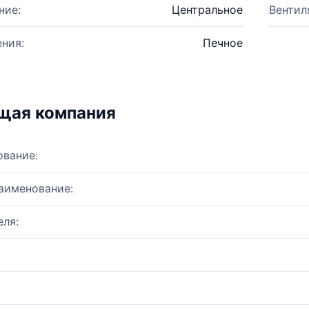
ние:
Центральное
Вентил
ния:
Печное
щая компания
ование:
аименование:
ля: