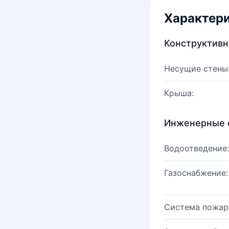
Характер
Конструктив
Несущие стены
Крыша:
Инженерные 
Водоотведение:
Газоснабжение:
Система пожар