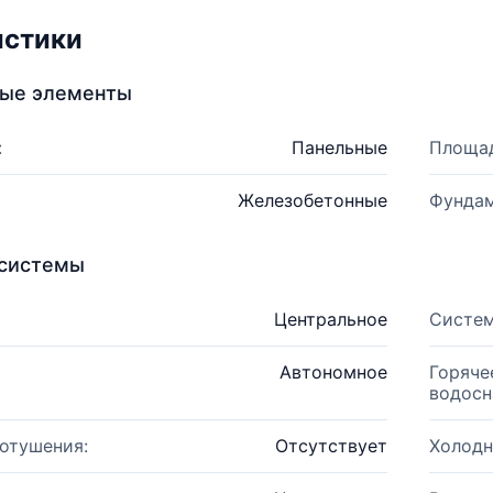
истики
ные элементы
:
Панельные
Площад
Железобетонные
Фундам
системы
Центральное
Систем
Автономное
Горяче
водосн
отушения:
Отсутствует
Холодн