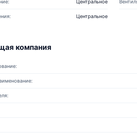
ние:
Центральное
Вентил
ния:
Центральное
щая компания
ование:
аименование:
ля: