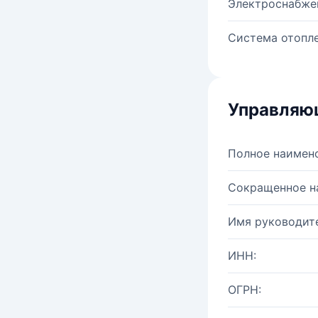
Электроснабже
Система отопле
Управляю
Полное наимен
Сокращенное н
Имя руководите
ИНН:
ОГРН: