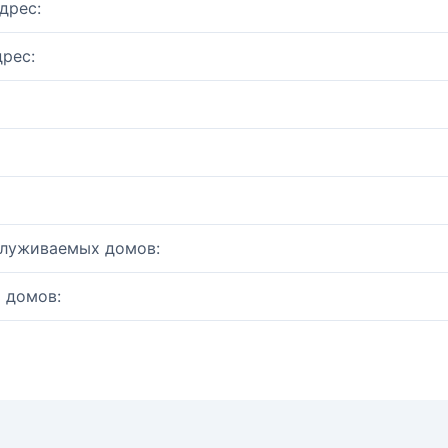
дрес:
рес:
служиваемых домов:
 домов: