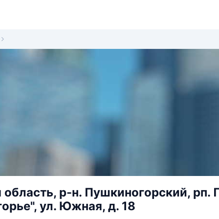
 область, р-н. Пушкиногорский, рп.
рье", ул. Южная, д. 18