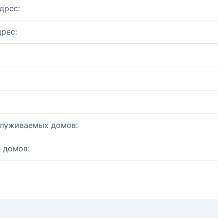
дрес:
рес:
служиваемых домов:
 домов: