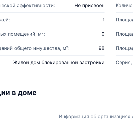
ческой эффективности:
Не присвоен
Количе
жей:
1
Площад
ых помещений, м²:
0
Площад
ений общего имущества, м²:
98
Площад
Жилой дом блокированной застройки
Серия,
ии в доме
Информация об организациях 