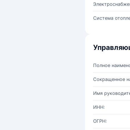
Электроснабже
Система отопле
Управляю
Полное наимен
Сокращенное н
Имя руководите
ИНН:
ОГРН: