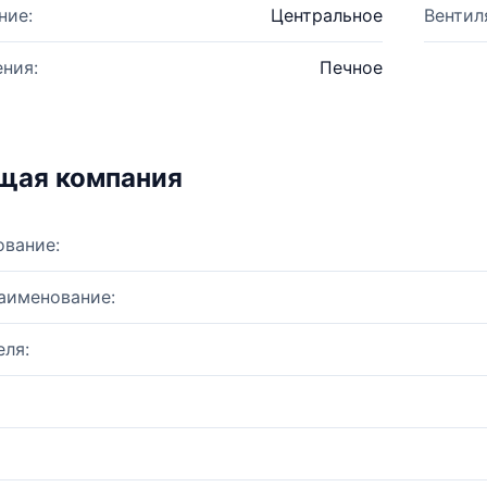
ние:
Центральное
Вентил
ния:
Печное
щая компания
ование:
аименование:
ля: