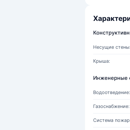
Характер
Конструктив
Несущие стены
Крыша:
Инженерные 
Водоотведение:
Газоснабжение:
Система пожар