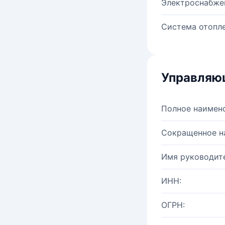
Электроснабже
Система отопле
Управляю
Полное наимен
Сокращенное н
Имя руководите
ИНН:
ОГРН: