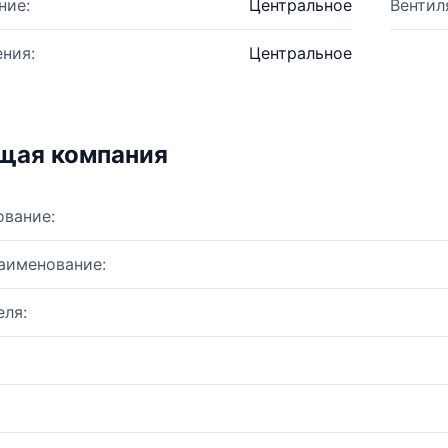
ние:
Центральное
Вентил
ния:
Центральное
щая компания
ование:
аименование:
ля: