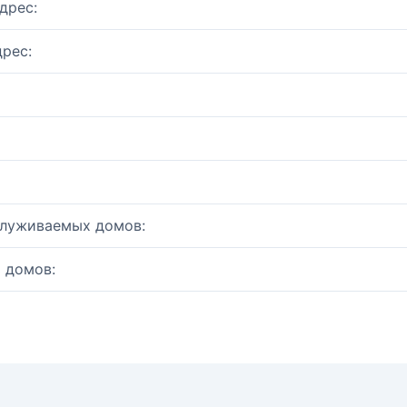
дрес:
рес:
служиваемых домов:
 домов: