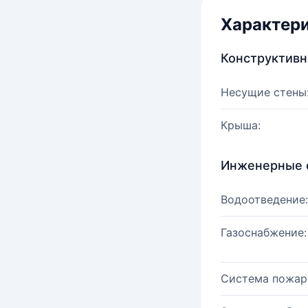
Характер
Конструктив
Несущие стены
Крыша:
Инженерные 
Водоотведение:
Газоснабжение:
Система пожар