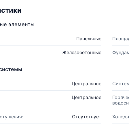
истики
ные элементы
:
Панельные
Площад
Железобетонные
Фундам
системы
Центральное
Систем
Центральное
Горяче
водосн
отушения:
Отсутствует
Холодн