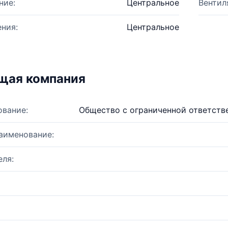
ние:
Центральное
Вентил
ния:
Центральное
щая компания
ование:
Общество с ограниченной ответств
аименование:
ля: