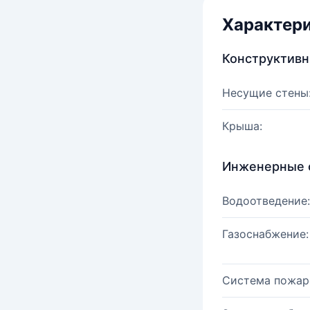
Характер
Конструктив
Несущие стены
Крыша:
Инженерные 
Водоотведение:
Газоснабжение:
Система пожар