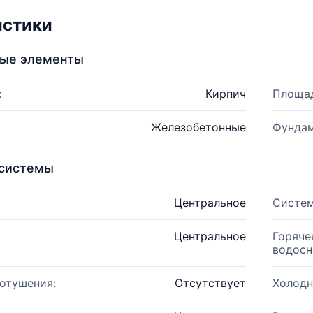
истики
ные элементы
:
Кирпич
Площад
Железобетонные
Фундам
системы
Центральное
Систем
Центральное
Горяче
водосн
отушения:
Отсутствует
Холодн