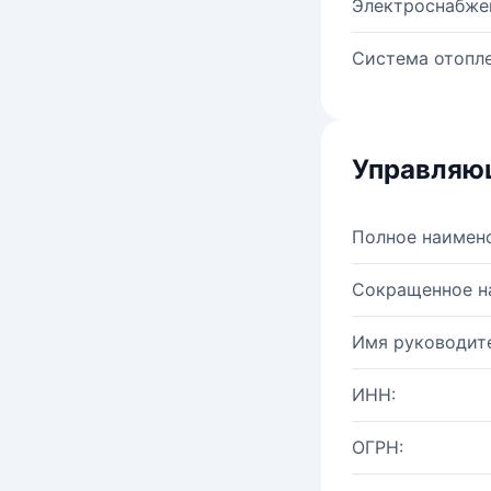
Электроснабже
Система отопле
Управляю
Полное наимен
Сокращенное н
Имя руководите
ИНН:
ОГРН: