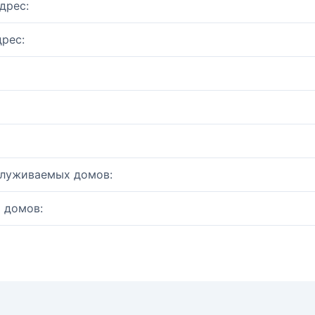
дрес:
рес:
служиваемых домов:
 домов: