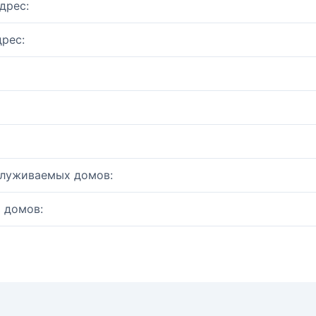
дрес:
рес:
служиваемых домов:
 домов: