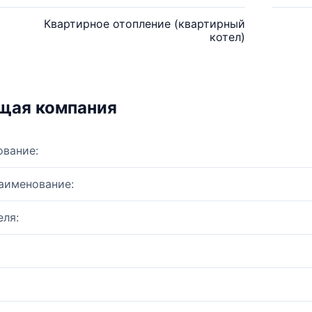
Квартирное отопление (квартирный
котел)
щая компания
ование:
аименование:
ля: