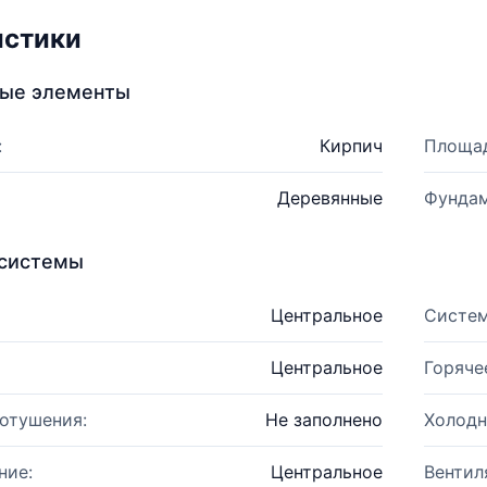
истики
ные элементы
:
Кирпич
Площад
Деревянные
Фундам
системы
Центральное
Систем
Центральное
Горяче
отушения:
Не заполнено
Холодн
ние:
Центральное
Вентил