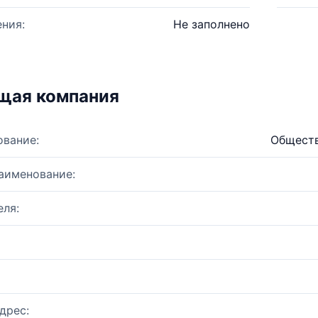
ния:
Не заполнено
щая компания
ование:
Обществ
аименование:
ля:
дрес: