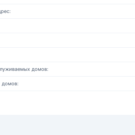
рес:
служиваемых домов:
 домов: