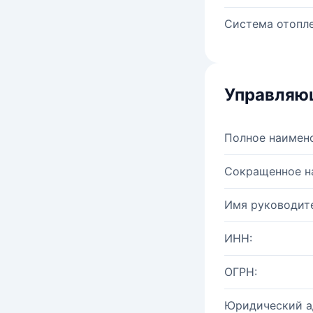
Система отопле
Управляю
Полное наимен
Сокращенное н
Имя руководите
ИНН:
ОГРН:
Юридический а