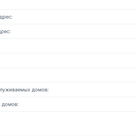
дрес:
рес:
служиваемых домов:
 домов: