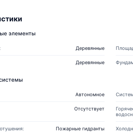
истики
ные элементы
:
Деревянные
Площад
Деревянные
Фундам
системы
Автономное
Систем
Отсутствует
Горяче
водосн
отушения:
Пожарные гидранты
Холодн