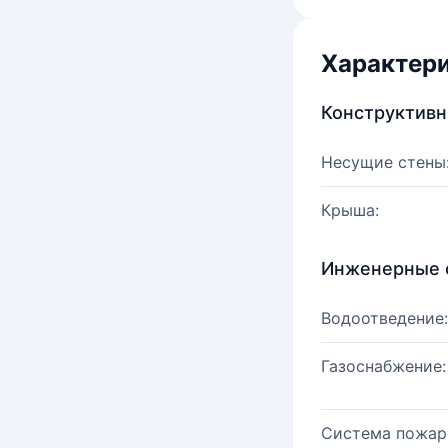
Характер
Конструктив
Несущие стены
Крыша:
Инженерные 
Водоотведение:
Газоснабжение:
Система пожар