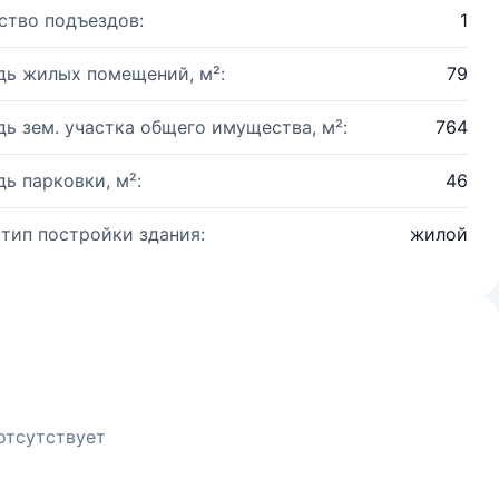
ство подъездов:
1
ь жилых помещений, м²:
79
ь зем. участка общего имущества, м²:
764
ь парковки, м²:
46
 тип постройки здания:
жилой
отсутствует