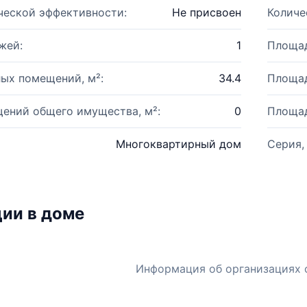
ческой эффективности:
Не присвоен
Количе
жей:
1
Площад
ых помещений, м²:
34.4
Площад
ений общего имущества, м²:
0
Площад
Многоквартирный дом
Серия,
ии в доме
Информация об организациях 