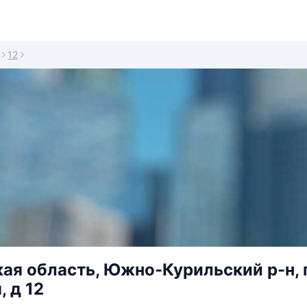
12
ая область, Южно-Курильский р-н, 
, д 12