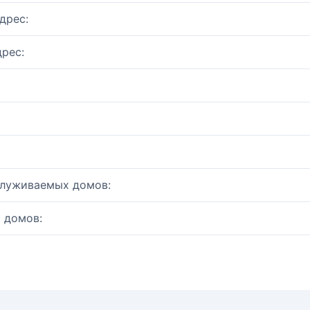
дрес:
рес:
служиваемых домов:
 домов: