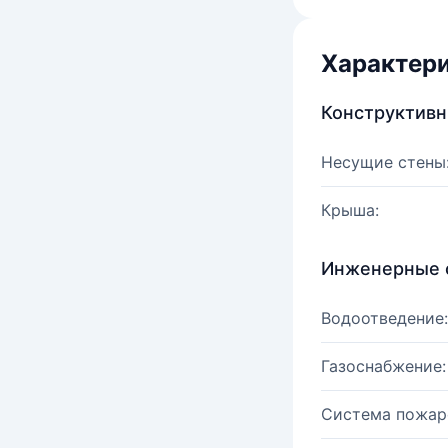
Характер
Конструктив
Несущие стены
Крыша:
Инженерные 
Водоотведение:
Газоснабжение:
Система пожар