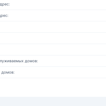
дрес:
рес:
служиваемых домов:
 домов: