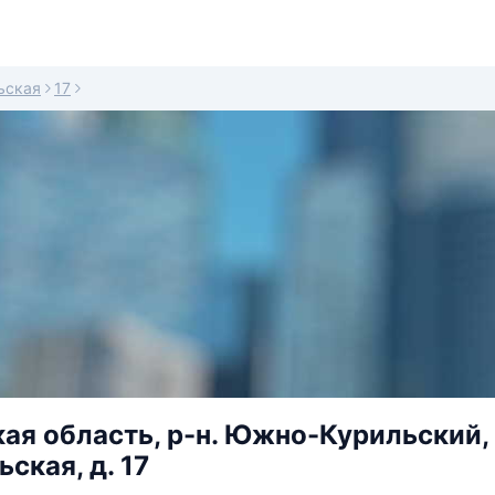
ьская
17
ая область, р-н. Южно-Курильский, 
ская, д. 17