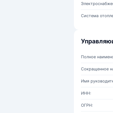
Электроснабже
Система отопле
Управляю
Полное наимен
Сокращенное н
Имя руководите
ИНН:
ОГРН: