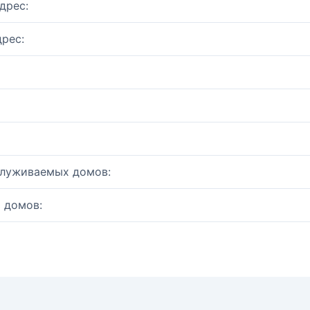
дрес:
рес:
служиваемых домов:
 домов: