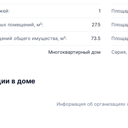
жей:
1
Площад
ых помещений, м²:
27.5
Площад
ений общего имущества, м²:
73.5
Площад
Многоквартирный дом
Серия,
ии в доме
Информация об организациях 