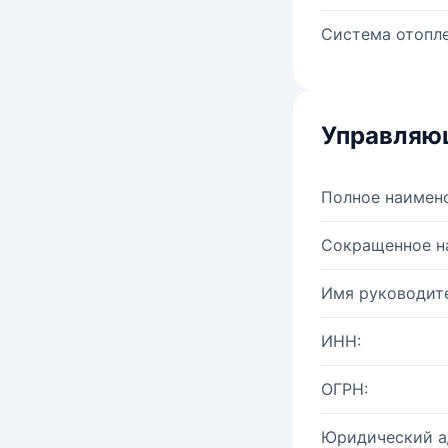
Система отопле
Управляю
Полное наимен
Сокращенное н
Имя руководите
ИНН:
ОГРН:
Юридический а