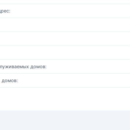
рес:
служиваемых домов:
 домов: