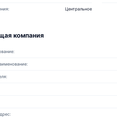
ния:
Центральное
щая компания
ование:
аименование:
ля:
дрес: