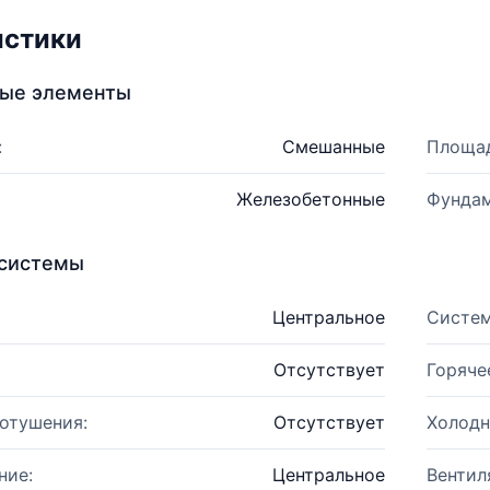
истики
ные элементы
:
Смешанные
Площад
Железобетонные
Фундам
системы
Центральное
Систем
Отсутствует
Горяче
отушения:
Отсутствует
Холодн
ние:
Центральное
Вентил