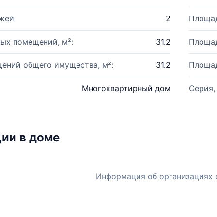
жей:
2
Площад
ых помещений, м²:
31.2
Площад
ений общего имущества, м²:
31.2
Площад
Многоквартирный дом
Серия,
ии в доме
Информация об организациях 