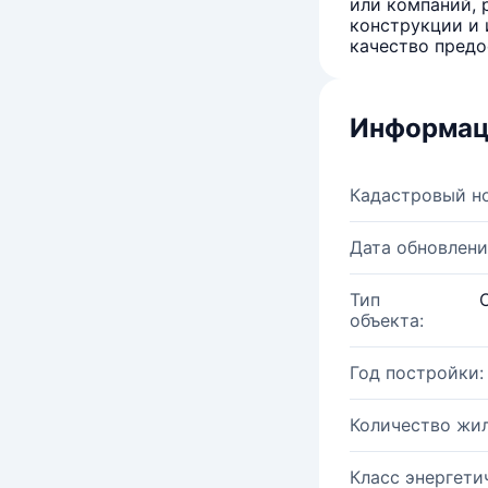
или компаний, 
конструкции и 
качество предо
Информац
Кадастровый н
Дата обновлени
Тип
объекта:
Год постройки:
Количество жи
Класс энергети