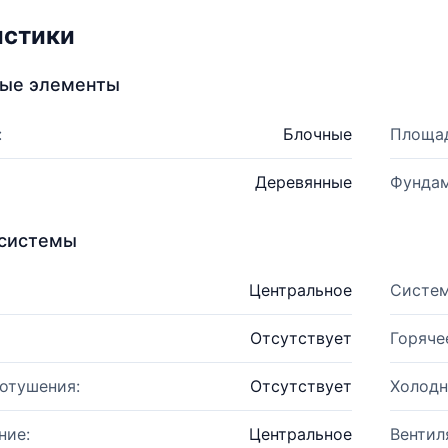
истики
ные элементы
:
Блочные
Площад
Деревянные
Фундам
системы
Центральное
Систем
Отсутствует
Горяче
отушения:
Отсутствует
Холодн
ние:
Центральное
Вентил