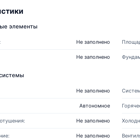
истики
ные элементы
:
Не заполнено
Площад
Не заполнено
Фундам
системы
Не заполнено
Систем
Автономное
Горяче
отушения:
Не заполнено
Холодн
ние:
Не заполнено
Вентил