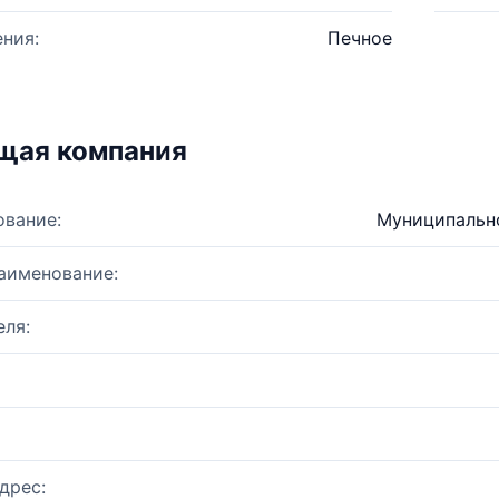
ния:
Печное
щая компания
ование:
Муниципально
аименование:
ля:
дрес: