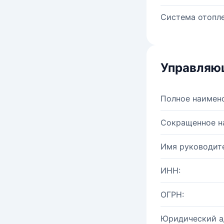
Система отопле
Управляю
Полное наимен
Сокращенное н
Имя руководите
ИНН:
ОГРН:
Юридический а