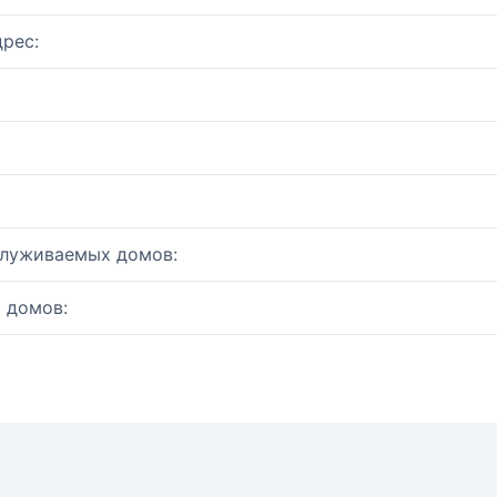
рес:
служиваемых домов:
 домов: