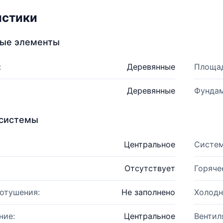
истики
ные элементы
:
Деревянные
Площад
Деревянные
Фундам
системы
Центральное
Систем
Отсутствует
Горяче
отушения:
Не заполнено
Холодн
ние:
Центральное
Вентил