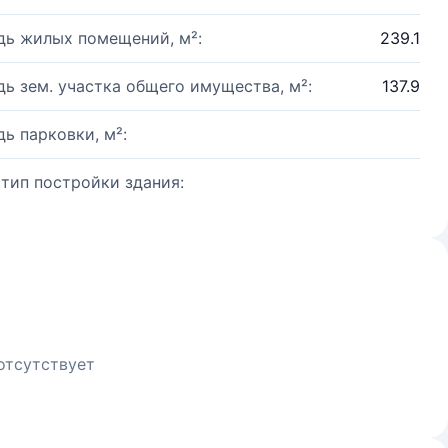
ь жилых помещений, м²:
239.1
ь зем. участка общего имущества, м²:
137.9
ь парковки, м²:
 тип постройки здания:
отсутствует