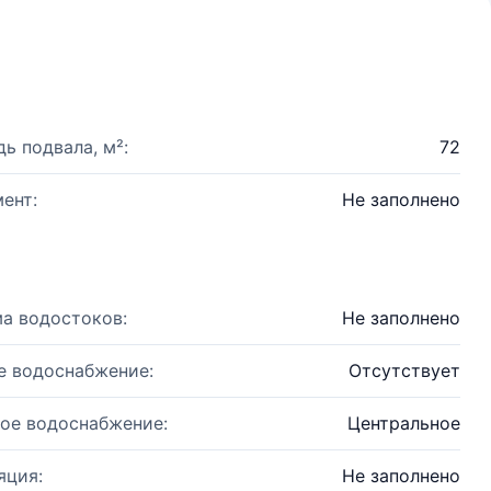
ь подвала, м²:
72
ент:
Не заполнено
а водостоков:
Не заполнено
е водоснабжение:
Отсутствует
ое водоснабжение:
Центральное
яция:
Не заполнено