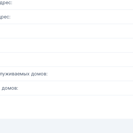
дрес:
рес:
служиваемых домов:
 домов: