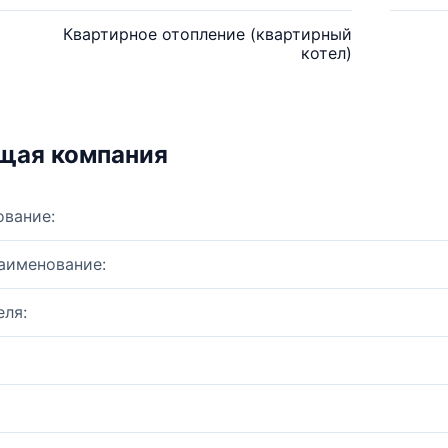
Квартирное отопление (квартирный
котел)
щая компания
ование:
аименование:
ля: