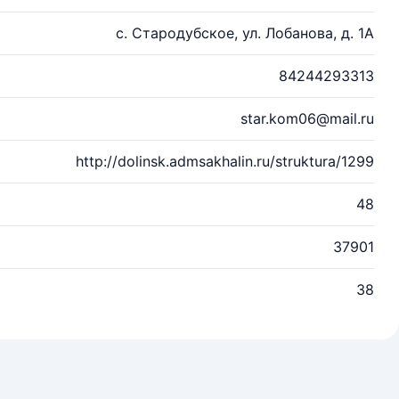
с. Стародубское, ул. Лобанова, д. 1А
84244293313
star.kom06@mail.ru
http://dolinsk.admsakhalin.ru/struktura/1299
48
37901
38