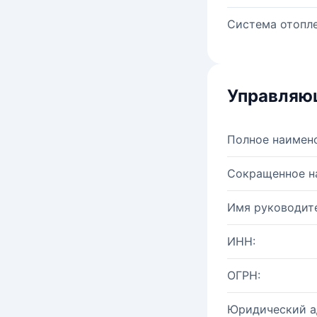
Система отопле
Управляю
Полное наимен
Сокращенное н
Имя руководите
ИНН:
ОГРН:
Юридический а