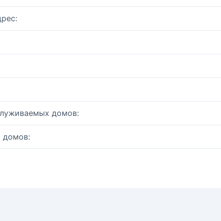
рес:
служиваемых домов:
 домов: