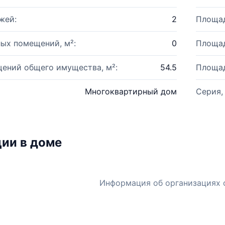
жей:
2
Площад
ых помещений, м²:
0
Площад
ений общего имущества, м²:
54.5
Площад
Многоквартирный дом
Серия,
ии в доме
Информация об организациях 