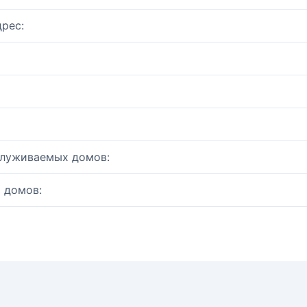
рес:
служиваемых домов:
 домов: