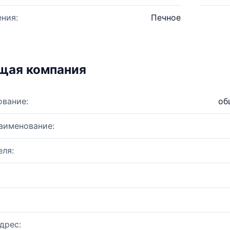
ния:
Печное
щая компания
ование:
об
аименование:
ля:
дрес: