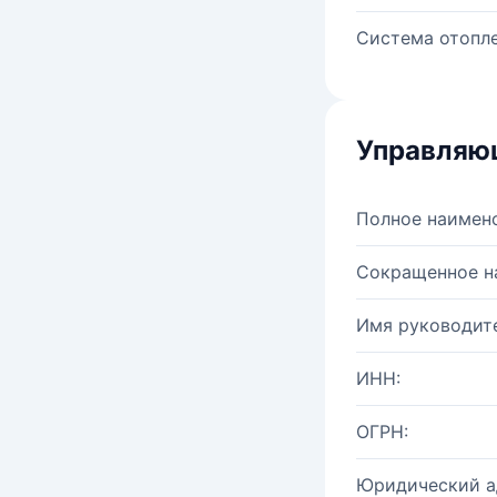
Система отопле
Управляю
Полное наимен
Сокращенное н
Имя руководите
ИНН:
ОГРН:
Юридический а