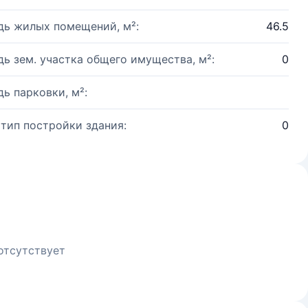
ь жилых помещений, м²:
46.5
ь зем. участка общего имущества, м²:
0
ь парковки, м²:
 тип постройки здания:
0
отсутствует