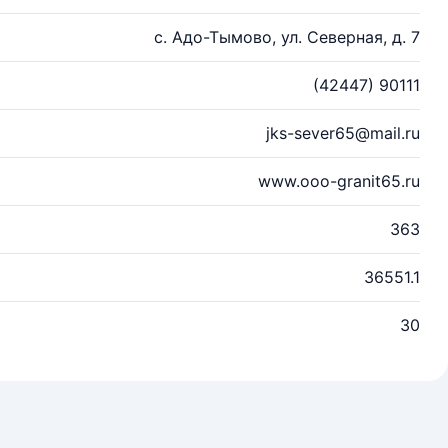
с. Адо-Тымово, ул. Северная, д. 7
(42447) 90111
jks-sever65@mail.ru
www.ooo-granit65.ru
363
36551.1
30