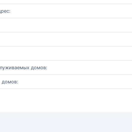
рес:
служиваемых домов:
 домов: