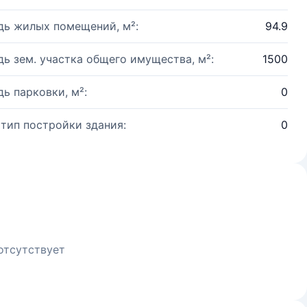
ь жилых помещений, м²:
94.9
ь зем. участка общего имущества, м²:
1500
ь парковки, м²:
0
 тип постройки здания:
0
отсутствует