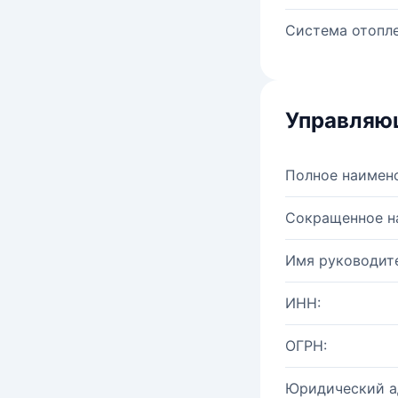
Система отопле
Управляю
Полное наимен
Сокращенное н
Имя руководите
ИНН:
ОГРН:
Юридический а