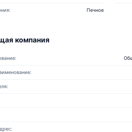
ния:
Печное
щая компания
ование:
Общ
аименование:
ля:
дрес: