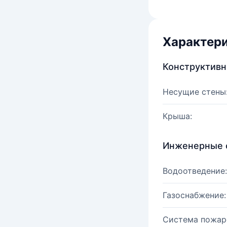
Характер
Конструктив
Несущие стены
Крыша:
Инженерные 
Водоотведение:
Газоснабжение:
Система пожар