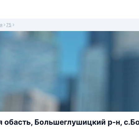
я
75
 обасть, Большеглушицкий р-н, с.Б