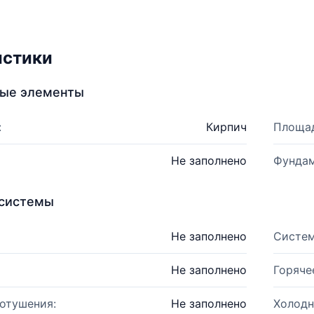
истики
ные элементы
:
Кирпич
Площад
Не заполнено
Фундам
системы
Не заполнено
Систем
Не заполнено
Горяче
отушения:
Не заполнено
Холодн