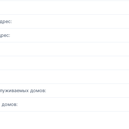
дрес:
рес:
служиваемых домов:
 домов: