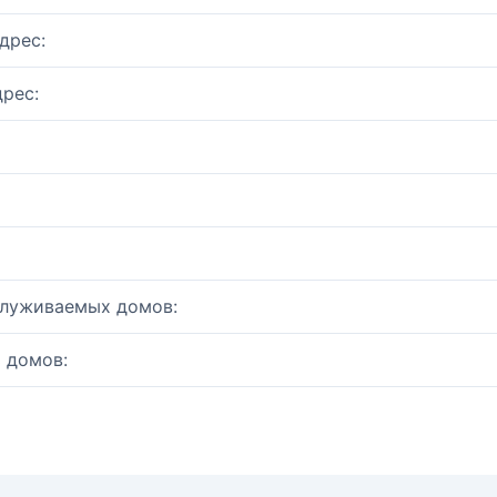
дрес:
рес:
служиваемых домов:
 домов: