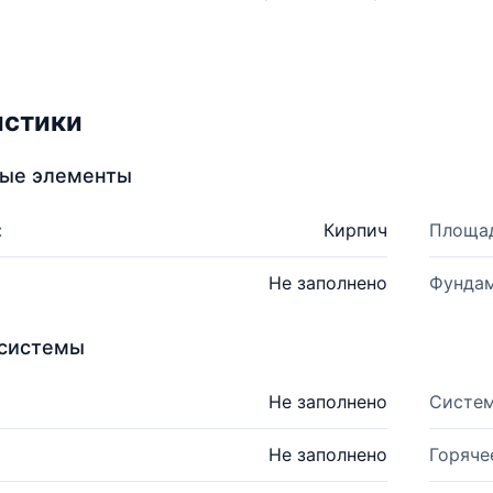
истики
ные элементы
:
Кирпич
Площад
Не заполнено
Фундам
системы
Не заполнено
Систем
Не заполнено
Горяче