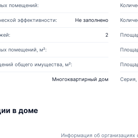
лых помещений:
Количе
ческой эффективности:
Не заполнено
Количе
жей:
2
Площад
ых помещений, м²:
Площад
ений общего имущества, м²:
Площад
Многоквартирный дом
Серия,
ии в доме
Информация об организациях 