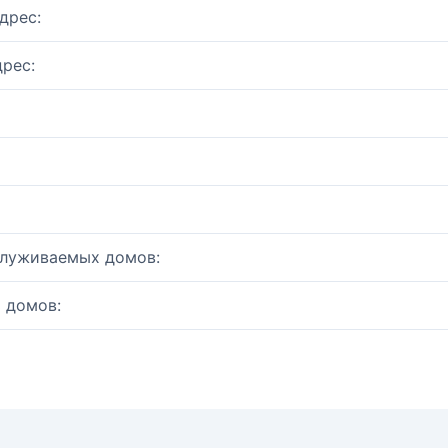
дрес:
рес:
служиваемых домов:
 домов: