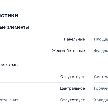
истики
ные элементы
:
Панельные
Площад
Железобетонные
Фундам
системы
Отсутствует
Систем
Центральное
Горяче
отушения:
Отсутствует
Холодн