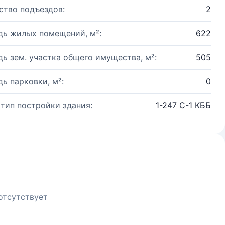
ство подъездов:
2
ь жилых помещений, м²:
622
ь зем. участка общего имущества, м²:
505
ь парковки, м²:
0
 тип постройки здания:
1-247 С-1 КББ
отсутствует