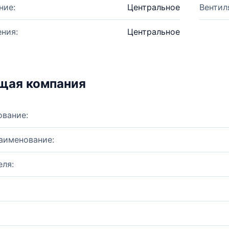
ние:
Центральное
Вентил
ния:
Центральное
щая компания
ование:
аименование:
ля: