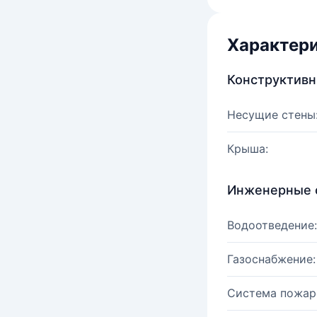
Характер
Конструктив
Несущие стены
Крыша:
Инженерные 
Водоотведение:
Газоснабжение:
Система пожар