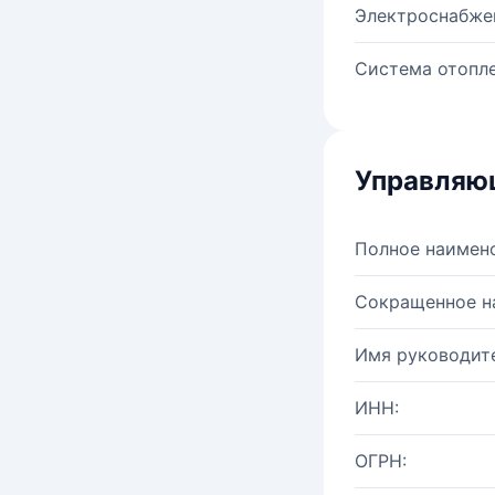
Электроснабже
Система отопле
Управляю
Полное наимен
Сокращенное н
Имя руководите
ИНН:
ОГРН: