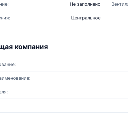
ние:
Не заполнено
Вентил
ния:
Центральное
щая компания
ование:
аименование:
ля: