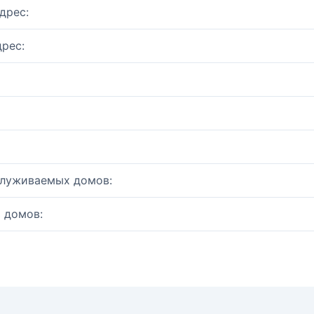
дрес:
рес:
служиваемых домов:
 домов: