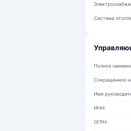
Электроснабже
Система отопле
Управляю
Полное наимен
Сокращенное н
Имя руководите
ИНН:
ОГРН: