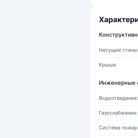
Характер
Конструктив
Несущие стены
Крыша:
Инженерные 
Водоотведение:
Газоснабжение:
Система пожар