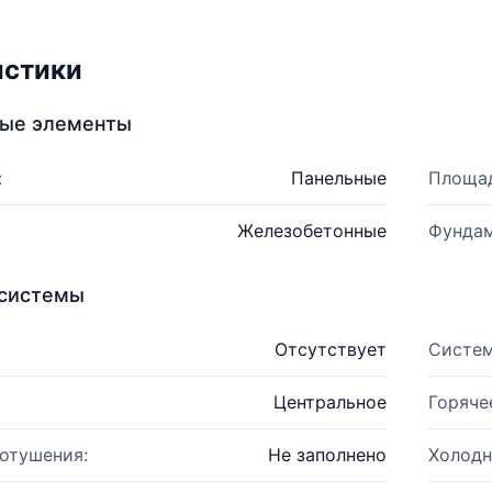
истики
ные элементы
:
Панельные
Площад
Железобетонные
Фундам
системы
Отсутствует
Систем
Центральное
Горяче
отушения:
Не заполнено
Холодн