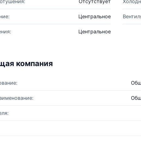
отушения:
Отсутствует
Холодн
ние:
Центральное
Вентил
ния:
Центральное
щая компания
ование:
Общ
аименование:
Общ
ля: