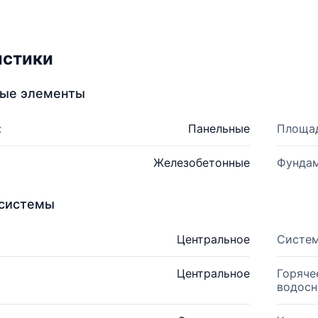
истики
ные элементы
:
Панельные
Площад
Железобетонные
Фундам
системы
Центральное
Систем
Центральное
Горяче
водосн