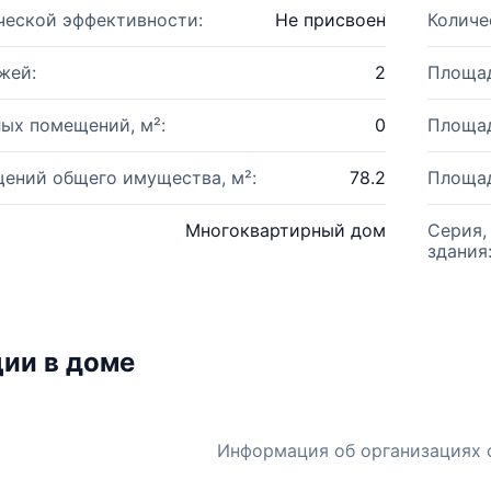
ческой эффективности:
Не присвоен
Количе
жей:
2
Площад
ых помещений, м²:
0
Площад
ений общего имущества, м²:
78.2
Площад
Многоквартирный дом
Серия,
здания
ии в доме
Информация об организациях 