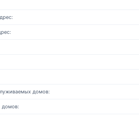
дрес:
рес:
служиваемых домов:
 домов: