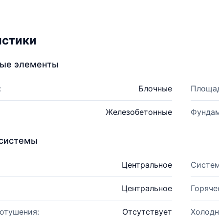
истики
ные элементы
:
Блочные
Площад
Железобетонные
Фундам
системы
Центральное
Систем
Центральное
Горяче
отушения:
Отсутствует
Холодн