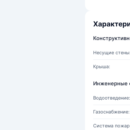
Характер
Конструктив
Несущие стены
Крыша:
Инженерные 
Водоотведение:
Газоснабжение:
Система пожар