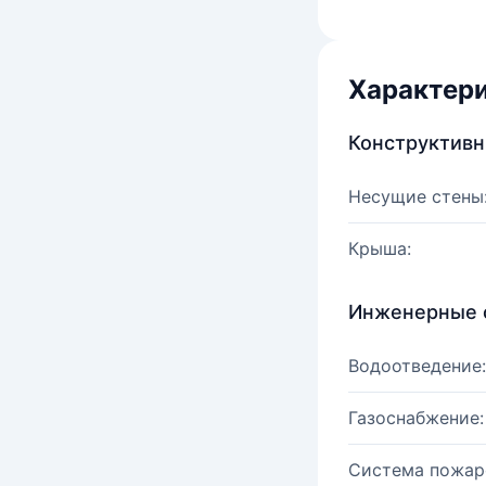
Характер
Конструктив
Несущие стены
Крыша:
Инженерные 
Водоотведение:
Газоснабжение:
Система пожар