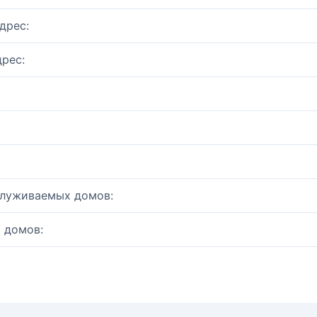
дрес:
рес:
служиваемых домов:
 домов: