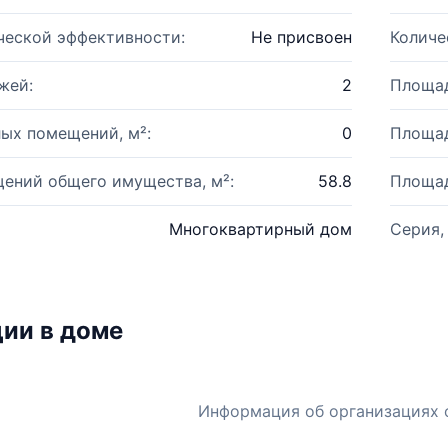
ческой эффективности:
Не присвоен
Количе
жей:
2
Площад
ых помещений, м²:
0
Площад
ений общего имущества, м²:
58.8
Площад
Многоквартирный дом
Серия,
ии в доме
Информация об организациях 