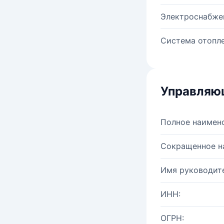
Электроснабже
Система отопле
Управляю
Полное наимен
Сокращенное н
Имя руководите
ИНН:
ОГРН: