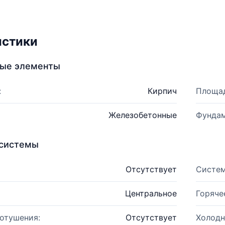
истики
ные элементы
:
Кирпич
Площад
Железобетонные
Фундам
системы
Отсутствует
Систем
Центральное
Горяче
отушения:
Отсутствует
Холодн