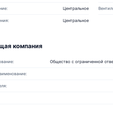
ние:
Центральное
Вентил
ния:
Центральное
щая компания
ование:
Общество с ограниченной отв
аименование:
ля: