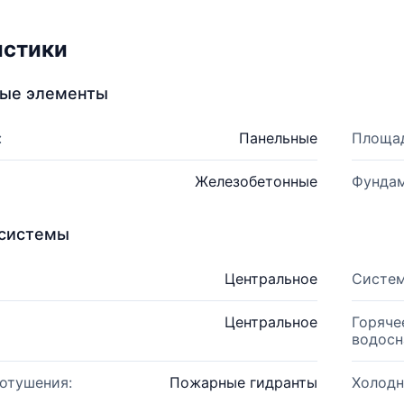
истики
ные элементы
:
Панельные
Площад
Железобетонные
Фундам
системы
Центральное
Систем
Центральное
Горяче
водосн
отушения:
Пожарные гидранты
Холодн