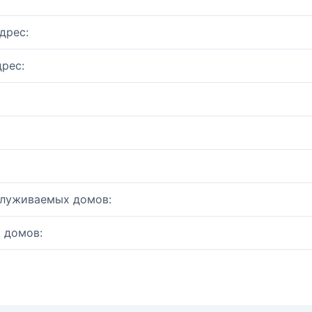
дрес:
рес:
служиваемых домов:
 домов: