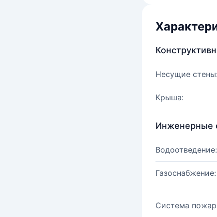
Характер
Конструктив
Несущие стены
Крыша:
Инженерные 
Водоотведение:
Газоснабжение:
Система пожар