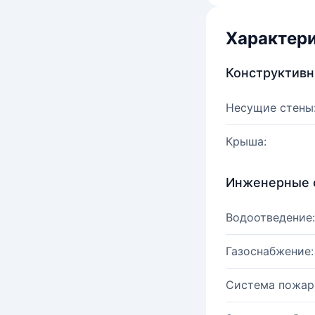
Характер
Конструктив
Несущие стены
Крыша:
Инженерные 
Водоотведение:
Газоснабжение:
Система пожар